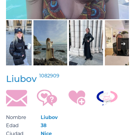
1082909
Liubov
Nombre
Liubov
Edad
38
Ciudad
Nice