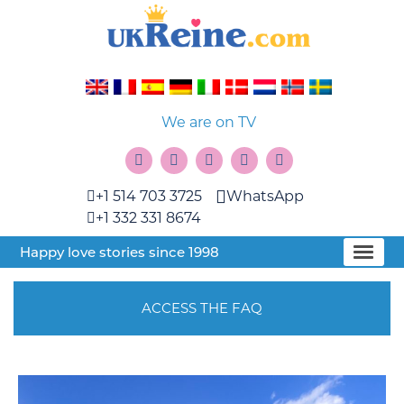
We are on TV
+1 514 703 3725
WhatsApp
+1 332 331 8674
Happy love stories since 1998
ACCESS THE FAQ