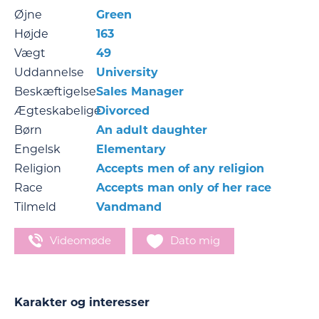
Øjne
Green
Højde
163
Vægt
49
Uddannelse
University
Beskæftigelse
Sales Manager
Ægteskabelige
Divorced
Børn
An adult daughter
Engelsk
Elementary
Religion
Accepts men of any religion
Race
Accepts man only of her race
Tilmeld
Vandmand
Videomøde
Dato mig
Karakter og interesser