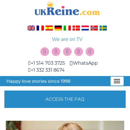
We are on TV
+1 514 703 3725
WhatsApp
+1 332 331 8674
Happy love stories since 1998
ACCESS THE FAQ