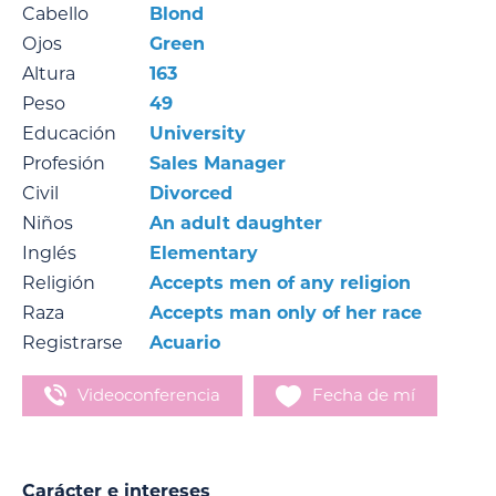
Cabello
Blond
Ojos
Green
Altura
163
Peso
49
Educación
University
Profesión
Sales Manager
Civil
Divorced
Niños
An adult daughter
Inglés
Elementary
Religión
Accepts men of any religion
Raza
Accepts man only of her race
Registrarse
Acuario
Videoconferencia
Fecha de mí
Carácter e intereses