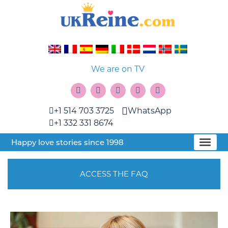
We are on TV
+1 514 703 3725
WhatsApp
+1 332 331 8674
Happy love stories since 1998
ACCESS THE FAQ