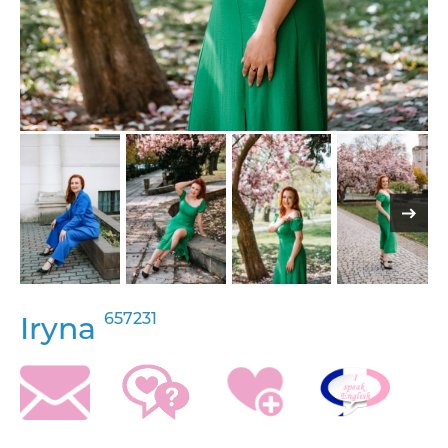
657231
Iryna