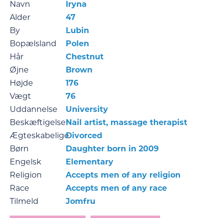
Navn
Iryna
Alder
47
By
Lubin
Bopælsland
Polen
Hår
Chestnut
Øjne
Brown
Højde
176
Vægt
76
Uddannelse
University
Beskæftigelse
Nail artist, massage therapist
Ægteskabelige
Divorced
Børn
Daughter born in 2009
Engelsk
Elementary
Religion
Accepts men of any religion
Race
Accepts men of any race
Tilmeld
Jomfru