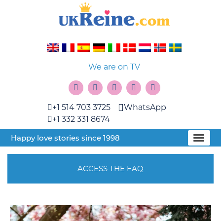
We are on TV
+1 514 703 3725
WhatsApp
+1 332 331 8674
Happy love stories since 1998
ACCESS THE FAQ