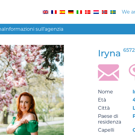
We ar
na
Informazioni sull’agenzia
6572
Iryna
Nome
Età
Città
Paese di
residenza
Capelli