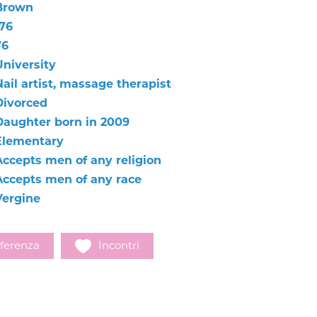
Brown
176
76
University
ail artist, massage therapist
Divorced
Daughter born in 2009
Elementary
Accepts men of any religion
Accepts men of any race
Vergine
ferenza
Incontri