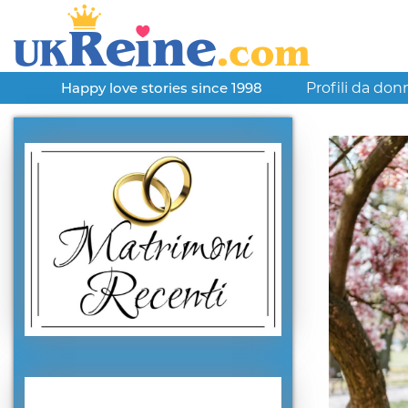
Profili da don
Happy love stories since 1998