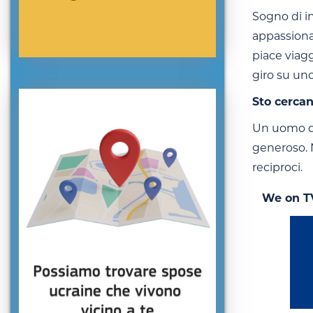
Sogno di in
appassionat
piace viagg
giro su uno
Sto cerca
Un uomo del
generoso. N
reciproci.
We on T