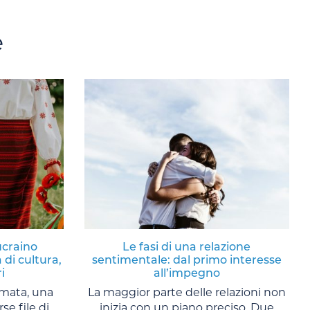
e
ucraino
Le fasi di una relazione
 di cultura,
sentimentale: dal primo interesse
i
all’impegno
amata, una
La maggior parte delle relazioni non
se file di
inizia con un piano preciso. Due