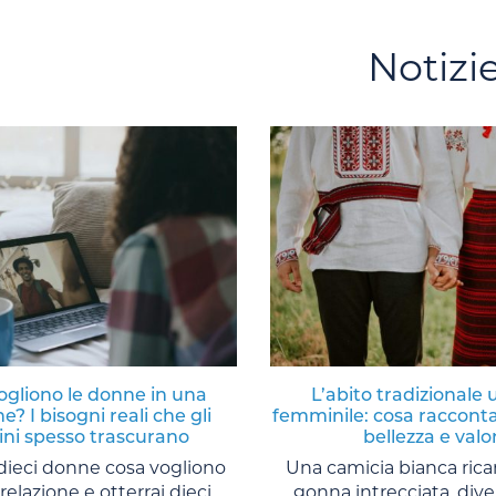
Notizi
ogliono le donne in una
L’abito tradizionale 
e? I bisogni reali che gli
femminile: cosa racconta
ni spesso trascurano
bellezza e valor
 dieci donne cosa vogliono
Una camicia bianca ric
relazione e otterrai dieci
gonna intrecciata, diver