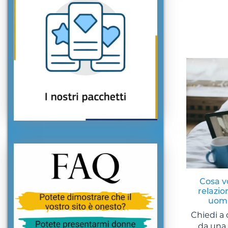
Cosa v
relazion
uomi
Chiedi a
da una 