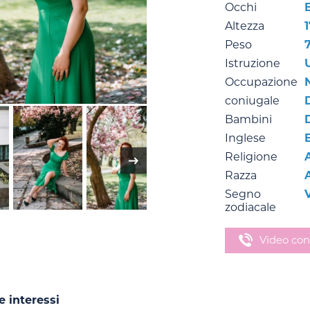
Occhi
Altezza
Peso
Istruzione
Occupazione
N
coniugale
Bambini
Inglese
Religione
Razza
Segno
zodiacale
Video con
e interessi