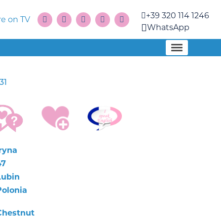
+39 320 114 1246
e on TV
WhatsApp
31
Iryna
47
Lubin
Polonia
Chestnut