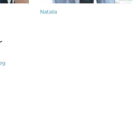
Natalia
r
læg