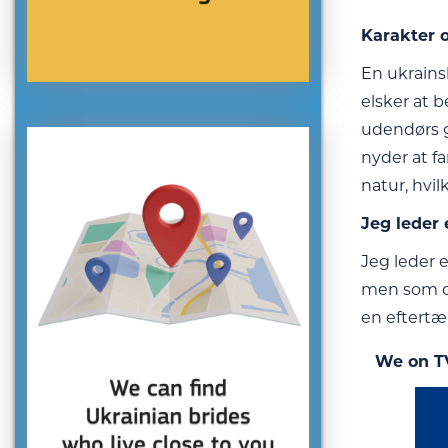
Karakter o
En ukrains
elsker at 
udendørs gå
nyder at fa
natur, hvil
Jeg leder 
Jeg leder 
men som og
en eftertæ
We on T