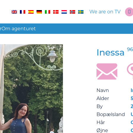
We are on TV
r
Om agenturet
96
Inessa
Navn
Alder
By
Bopælsland
Hår
Øjne