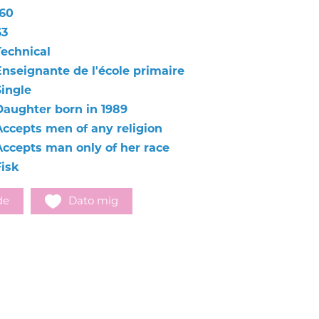
160
63
Technical
Enseignante de l'école primaire
Single
Daughter born in 1989
Accepts men of any religion
Accepts man only of her race
Fisk
de
Dato mig