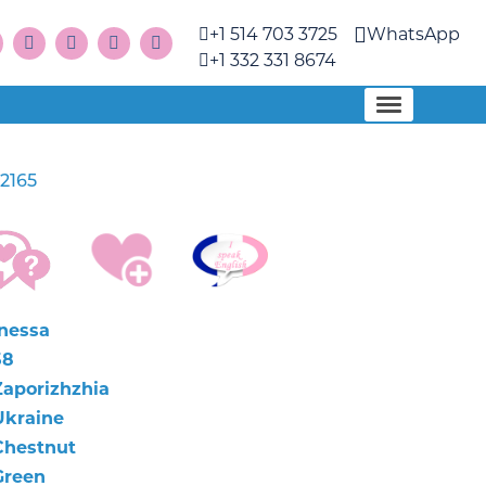
+1 514 703 3725
WhatsApp
+1 332 331 8674
2165
Inessa
58
Zaporizhzhia
Ukraine
Chestnut
Green