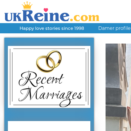
Damer profile
Happy love stories since 1998