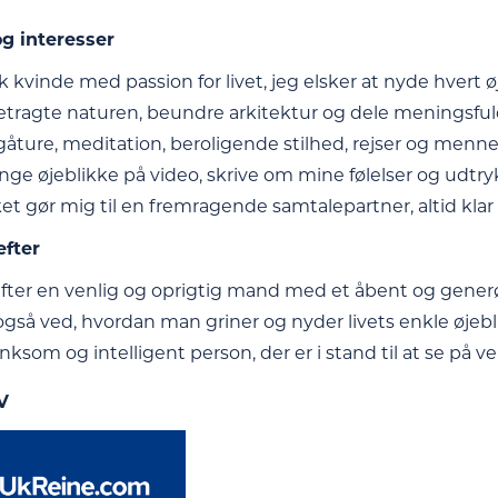
g interesser
k kvinde med passion for livet, jeg elsker at nyde hvert
betragte naturen, beundre arkitektur og dele meningsf
ture, meditation, beroligende stilhed, rejser og menneske
nge øjeblikke på video, skrive om mine følelser og udtryk
ket gør mig til en fremragende samtalepartner, altid klar ti
efter
efter en venlig og oprigtig mand med et åbent og generøst
så ved, hvordan man griner og nyder livets enkle øjeb
nksom og intelligent person, der er i stand til at se på
V