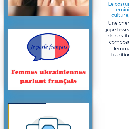
Le costu
fémini
culture
Une chem
jupe tissé
de corail
composen
femme
traditio