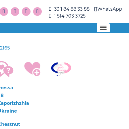
+33 1 84 88 33 88
WhatsApp
+1 514 703 3725
2165
Inessa
58
Zaporizhzhia
Ukraine
Chestnut