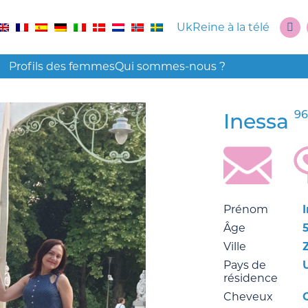
UkReine à la télé
Profils des femmes
Qui sommes-nous ?
96
Inessa
Prénom
Âge
Ville
Pays de
résidence
Cheveux