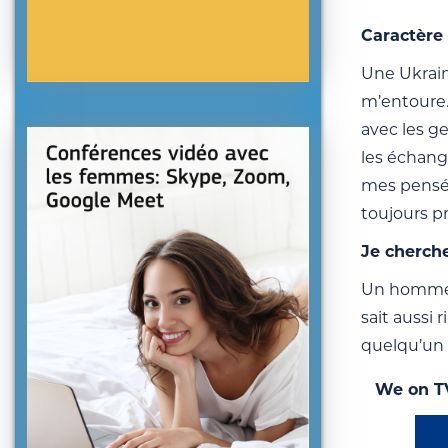
Caractère 
Une Ukrain
m’entoure.
avec les ge
les échang
mes pensées
toujours pr
Je cherch
Un homme b
sait aussi 
quelqu’un d
We on T