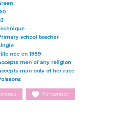
Green
160
63
Technique
Primary school teacher
Single
ille née en 1989
Accepts men of any religion
Accepts man only of her race
Poissons
férence
Rencontrer