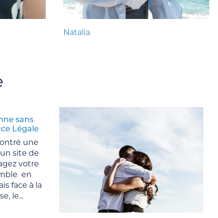
Natalia
e
nne sans
uce Légale
contré une
un site de
agez votre
mble en
is face à la
, le...