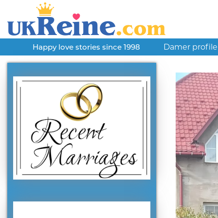
Damer profile
Happy love stories since 1998