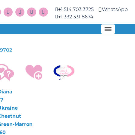
+1 514 703 3725
WhatsApp
+1 332 331 8674
39702
Diana
37
Ukraine
Chestnut
Green-Marron
160