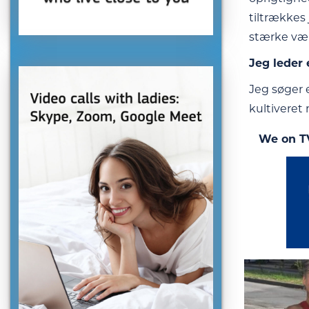
tiltrækkes 
stærke vær
Jeg leder 
Jeg søger 
kultiveret
We on T