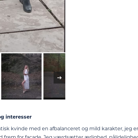
g interesser
tisk kvinde med en afbalanceret og mild karakter, jeg er
d frem for facade. Jeg værdsætter ærlighed, pålidelighed,