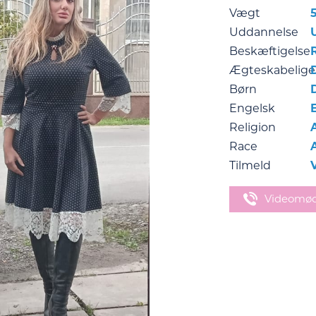
Vægt
Uddannelse
Beskæftigelse
Ægteskabelige
Børn
Engelsk
Religion
Race
Tilmeld
Videomø