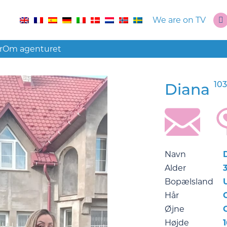
We are on TV
r
Om agenturet
10
Diana
Navn
Alder
Bopælsland
Hår
Øjne
Højde