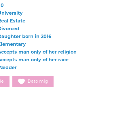
50
University
Real Estate
Divorced
Daughter born in 2016
Elementary
Accepts man only of her religion
Accepts man only of her race
Vædder
de
Dato mig