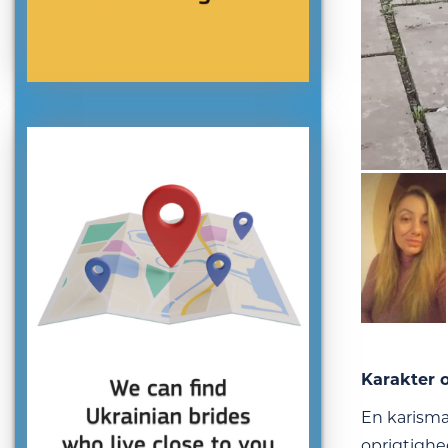
Karakter o
En karisma
oprigtighe