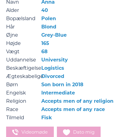
Navn
Anna
Alder
40
Bopælsland
Polen
Hår
Blond
Øjne
Grey-Blue
Højde
165
Vægt
68
Uddannelse
University
Beskæftigelse
Logistics
Ægteskabelige
Divorced
Børn
Son born in 2018
Engelsk
Intermediate
Religion
Accepts men of any religion
Race
Accepts men of any race
Tilmeld
Fisk
Videomøde
Dato mig