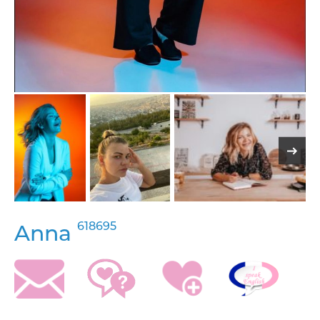
618695
Anna