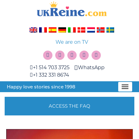
We are on TV
+1 514 703 3725
WhatsApp
+1 332 331 8674
Happy love stories since 1998
ACCESS THE FAQ