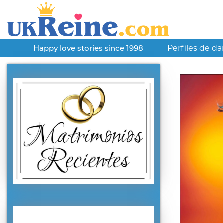
Perfiles de d
Happy love stories since 1998