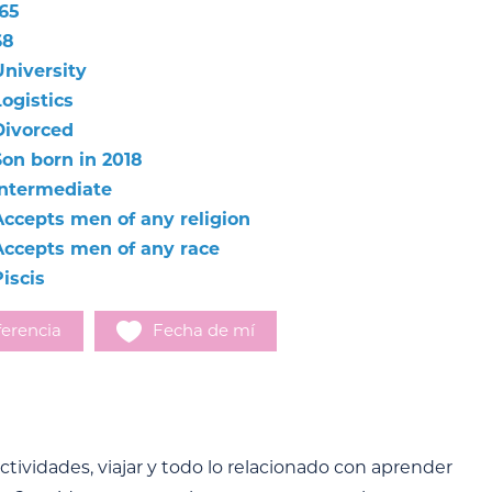
165
68
University
ogistics
Divorced
Son born in 2018
Intermediate
Accepts men of any religion
Accepts men of any race
iscis
erencia
Fecha de mí
tividades, viajar y todo lo relacionado con aprender