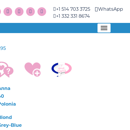
+1 514 703 3725
WhatsApp
+1 332 331 8674
695
Anna
40
Polonia
Blond
Grey-Blue