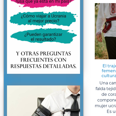
El tra
femeni
cultura
Una cam
falda teji
de cora
componen
mujer ucra
Es u