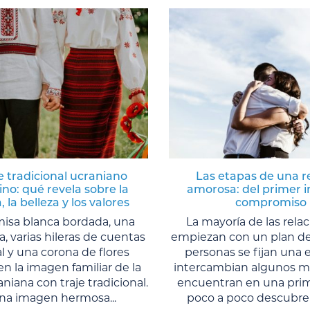
je tradicional ucraniano
Las etapas de una r
no: qué revela sobre la
amorosa: del primer i
, la belleza y los valores
compromiso
isa blanca bordada, una
La mayoría de las rela
da, varias hileras de cuentas
empiezan con un plan de
l y una corona de flores
personas se fijan una e
 la imagen familiar de la
intercambian algunos me
niana con traje tradicional.
encuentran en una prime
na imagen hermosa...
poco a poco descubren 