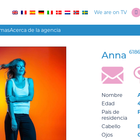
We are on TV
amas
Acerca de la agencia
618
Anna
Nombre
Edad
País de
residencia
Cabello
Ojos