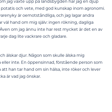
om jag växte upp på landsbygden har jag en djup
dla potatis och vete, med god kunskap inom agronomi.
 varenyky är oemotståndliga, och jag lagar andra
ar väl hand om mig själv: ingen rökning, dagliga
 Även om jag ännu inte har rest mycket är det en av
rje dag lite vackrare och gladare.
ch älskar djur. Någon som skulle älska mig
 eller inte. En öppensinnad, förstående person som
a att han tar hand om sin hälsa, inte röker och lever
cka är vad jag önskar.