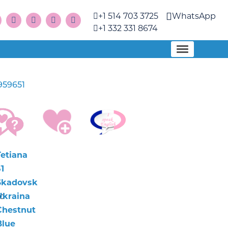
+1 514 703 3725
WhatsApp
+1 332 331 8674
959651
Tetiana
1
Skadovsk
nd
Ukraina
Chestnut
Blue