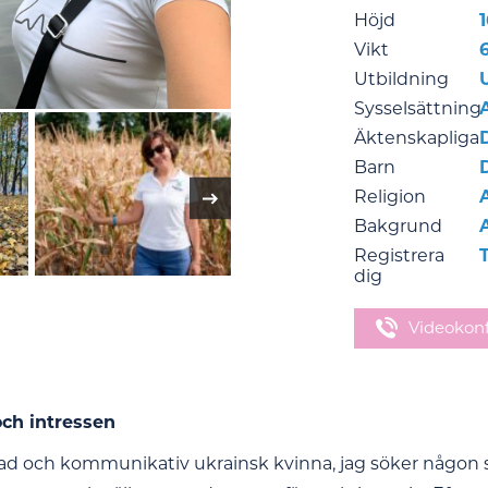
Höjd
Vikt
Utbildning
Sysselsättning
Äktenskapliga
Barn
Religion
Bakgrund
Registrera
T
dig
Videokon
och intressen
glad och kommunikativ ukrainsk kvinna, jag söker någon so