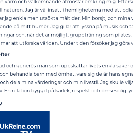
en varm och välkomnande atmosfär omkring mig. Efters
ill naturen. Jag är väl insatt i hemligheterna med att o
gar jag enkla men utsökta måltider. Min borsjtj och mina
ende på mitt humör. Jag gillar att lyssna på musik och t
ngar och, när det är möjligt, gruppträning som pilates.
ar att utforska världen. Under tiden försöker jag göra va
efter
glad och generös man som uppskattar livets enkla saker o
 och behandla barn med ömhet, vare sig de är hans egna
och dela mina värderingar och min livsstil. Jag skulle vilj
liv. En relation byggd på kärlek, respekt och ömsesidig ly
V