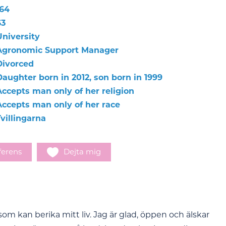
164
63
University
Agronomic Support Manager
Divorced
Daughter born in 2012, son born in 1999
Accepts man only of her religion
Accepts man only of her race
villingarna
ferens
Dejta mig
m kan berika mitt liv. Jag är glad, öppen och älskar