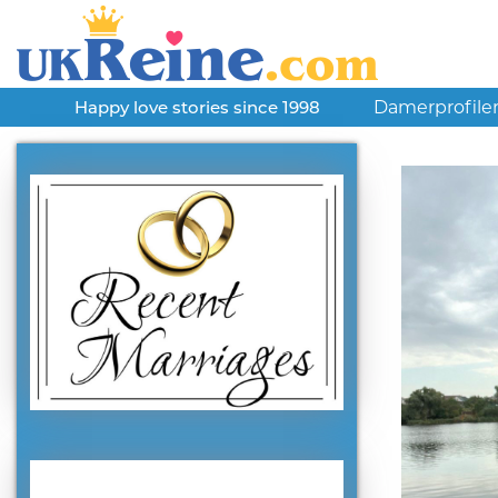
Damerprofile
Happy love stories since 1998