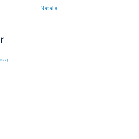
Natalia
r
lägg