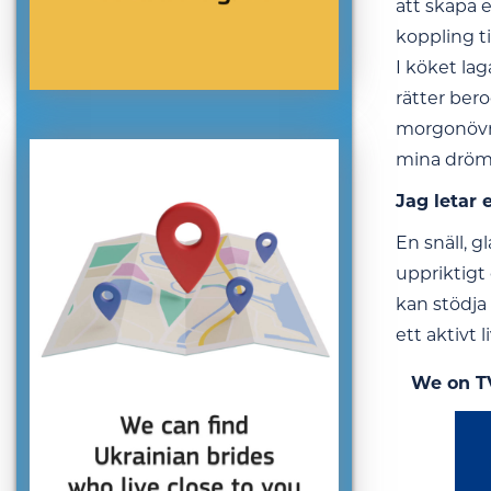
att skapa 
koppling t
I köket la
rätter bero
morgonövni
mina drömm
Jag letar 
En snäll, 
uppriktigt
kan stödja 
ett aktivt 
We on T