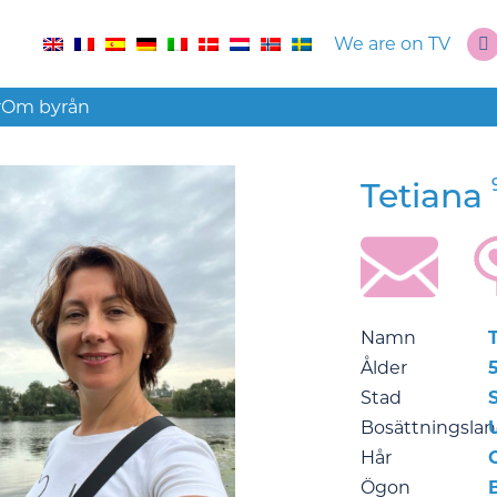
We are on TV
r
Om byrån
Tetiana
Namn
Ålder
5
Stad
Bosättningsla
Hår
Ögon