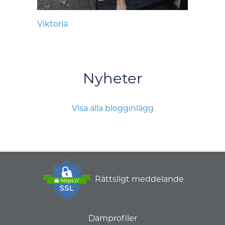
Viktoria
Nyheter
Visa alla blogginlägg
Rättsligt meddelande
Damprofiler