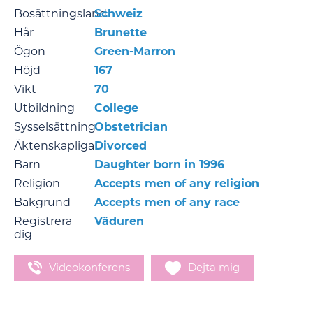
Bosättningsland
Schweiz
Hår
Brunette
Ögon
Green-Marron
Höjd
167
Vikt
70
Utbildning
College
Sysselsättning
Obstetrician
Äktenskapliga
Divorced
Barn
Daughter born in 1996
Religion
Accepts men of any religion
Bakgrund
Accepts men of any race
Registrera
Väduren
dig
Videokonferens
Dejta mig