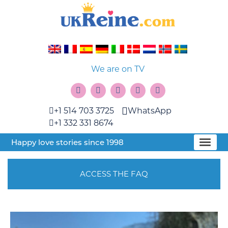
We are on TV
+1 514 703 3725
WhatsApp
+1 332 331 8674
Happy love stories since 1998
ACCESS THE FAQ