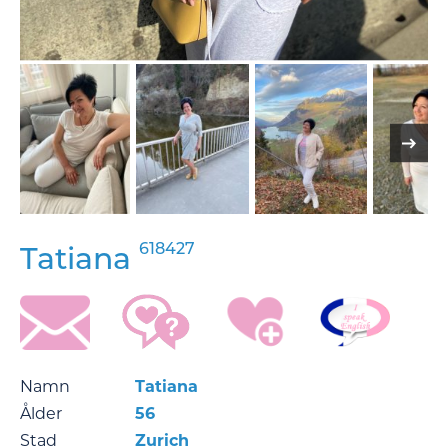
618427
Tatiana
Namn
Tatiana
Ålder
56
Stad
Zurich