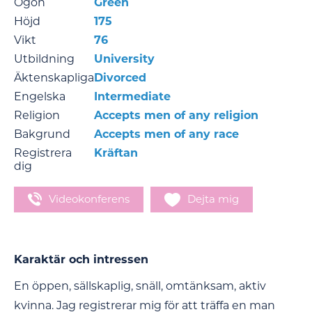
Ögon
Green
Höjd
175
Vikt
76
Utbildning
University
Äktenskapliga
Divorced
Engelska
Intermediate
Religion
Accepts men of any religion
Bakgrund
Accepts men of any race
Registrera
Kräftan
dig
Videokonferens
Dejta mig
Karaktär och intressen
En öppen, sällskaplig, snäll, omtänksam, aktiv
kvinna. Jag registrerar mig för att träffa en man