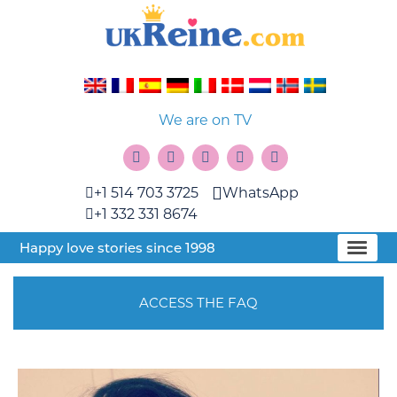
We are on TV
+1 514 703 3725
WhatsApp
+1 332 331 8674
Happy love stories since 1998
ACCESS THE FAQ