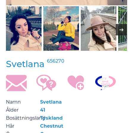
656270
Svetlana
Namn
Svetlana
Ålder
41
Bosättningsland
Tyskland
Hår
Chestnut