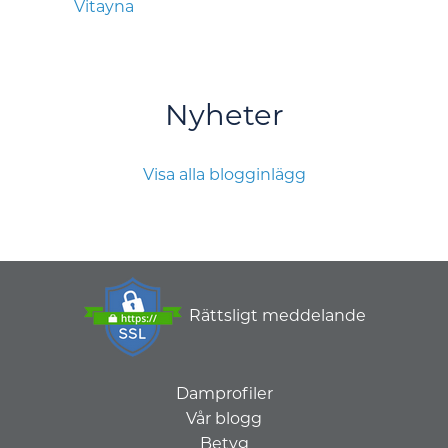
Vitayna
Nyheter
Visa alla blogginlägg
Rättsligt meddelande
Damprofiler
Vår blogg
Betyg