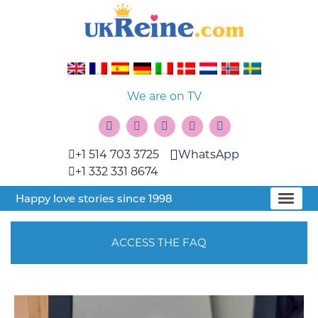
We are on TV
+1 514 703 3725
WhatsApp
+1 332 331 8674
Happy love stories since 1998
ACCESS THE FAQ