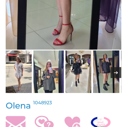
1048923
Olena