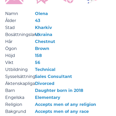
Namn
Olena
Ålder
43
Stad
Kharkiv
Bosättningsland
Ukraina
Hår
Chestnut
Ögon
Brown
Höjd
158
Vikt
56
Utbildning
Technical
Sysselsättning
Sales Consultant
Äktenskapliga
Divorced
Barn
Daughter born in 2018
Engelska
Elementary
Religion
Accepts men of any religion
Bakgrund
Accepts men of any race