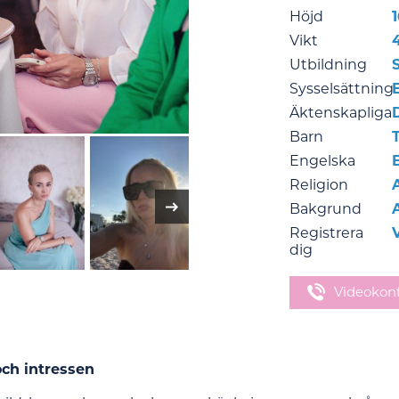
Höjd
Vikt
Utbildning
Sysselsättning
Äktenskapliga
Barn
Engelska
Religion
Bakgrund
Registrera
dig
Videokon
och intressen