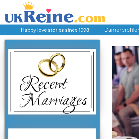
Damerprofile
Happy love stories since 1998