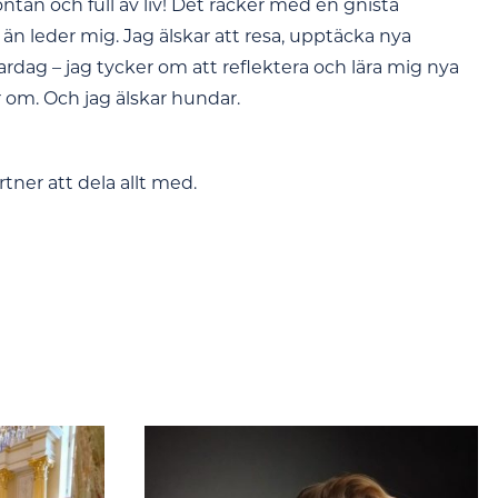
an och full av liv! Det räcker med en gnista
t än leder mig. Jag älskar att resa, upptäcka nya
ardag – jag tycker om att reflektera och lära mig nya
r om. Och jag älskar hundar.
tner att dela allt med.