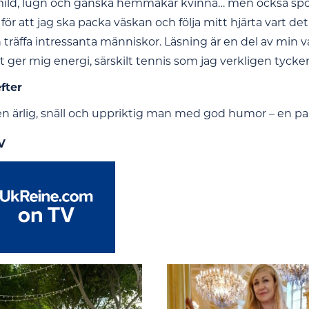
mild, lugn och ganska hemmakär kvinna… men också spont
 för att jag ska packa väskan och följa mitt hjärta vart de
 träffa intressanta människor. Läsning är en del av min v
t ger mig energi, särskilt tennis som jag verkligen tycke
efter
en ärlig, snäll och uppriktig man med god humor – en par
V