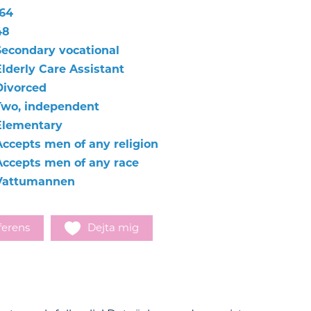
164
48
Secondary vocational
Elderly Care Assistant
Divorced
Two, independent
Elementary
Accepts men of any religion
Accepts men of any race
Vattumannen
ferens
Dejta mig