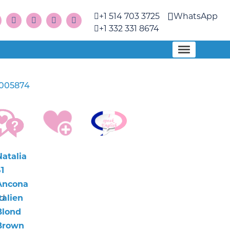
+1 514 703 3725
WhatsApp
+1 332 331 8674
1005874
Natalia
1
Ancona
nd
talien
Blond
Brown