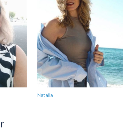
Natalia
r