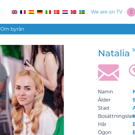
We are on TV
r
Om byrån
Natalia
Namn
Ålder
5
Stad
Bosättningsla
I
Hår
Ögon