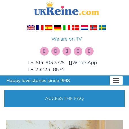
We are on TV
+1 514 703 3725
WhatsApp
+1 332 331 8674
Happy love stories since 1998
ACCESS THE FAQ