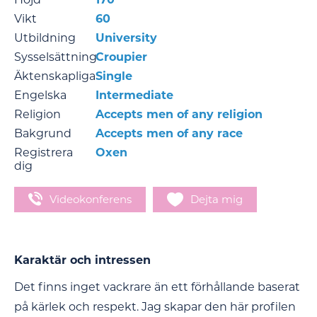
Vikt
60
Utbildning
University
Sysselsättning
Croupier
Äktenskapliga
Single
Engelska
Intermediate
Religion
Accepts men of any religion
Bakgrund
Accepts men of any race
Registrera
Oxen
dig
Videokonferens
Dejta mig
Karaktär och intressen
Det finns inget vackrare än ett förhållande baserat
på kärlek och respekt. Jag skapar den här profilen