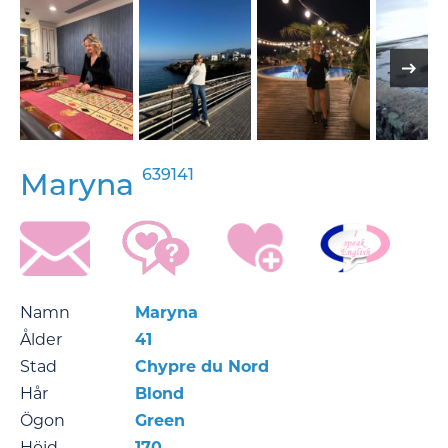
639141
Maryna
Namn
Maryna
Ålder
41
Stad
Chypre du Nord
Hår
Blond
Ögon
Green
Höjd
170