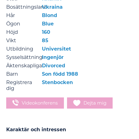
Bosättningsland
Ukraina
Hår
Blond
Ögon
Blue
Höjd
160
Vikt
85
Utbildning
Universitet
Sysselsättning
Ingenjör
Äktenskapliga
Divorced
Barn
Son född 1988
Registrera
Stenbocken
dig
Videokonferens
Dejta mig
Karaktär och intressen