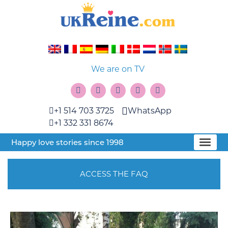
We are on TV
+1 514 703 3725
WhatsApp
+1 332 331 8674
Happy love stories since 1998
ACCESS THE FAQ