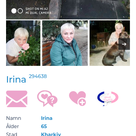
294638
Irina
Namn
Irina
Ålder
65
Stad
Kharkiv