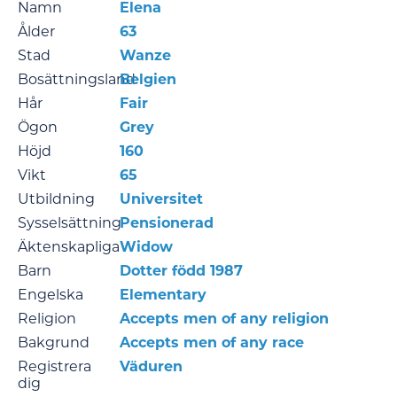
Namn
Elena
Ålder
63
Stad
Wanze
Bosättningsland
Belgien
Hår
Fair
Ögon
Grey
Höjd
160
Vikt
65
Utbildning
Universitet
Sysselsättning
Pensionerad
Äktenskapliga
Widow
Barn
Dotter född 1987
Engelska
Elementary
Religion
Accepts men of any religion
Bakgrund
Accepts men of any race
Registrera
Väduren
dig