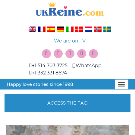
We are on TV
+1 514 703 3725
WhatsApp
+1 332 331 8674
Happy love stories since 1998
ACCESS THE FAQ