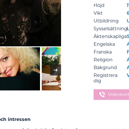
Höjd
1
Vikt
Utbildning
Sysselsättning
Äktenskapliga
Engelska
Franska
Religion
Bakgrund
Registrera
dig
Videokon
och intressen