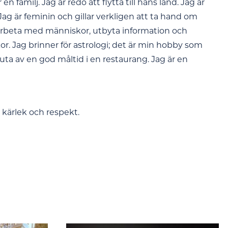
en familj. Jag är redo att flytta till hans land. Jag är
Jag är feminin och gillar verkligen att ta hand om
att arbeta med människor, utbyta information och
r. Jag brinner för astrologi; det är min hobby som
njuta av en god måltid i en restaurang. Jag är en
v kärlek och respekt.