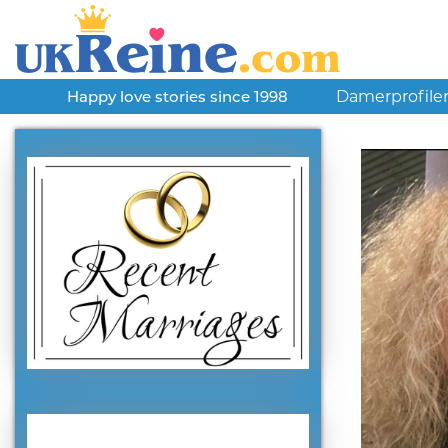
Damerprofile
Happy love stories since 1998