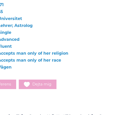
71
65
Universitet
Lehrer; Astrolog
Single
Advanced
Fluent
Accepts man only of her religion
Accepts man only of her race
Vågen
ferens
Dejta mig