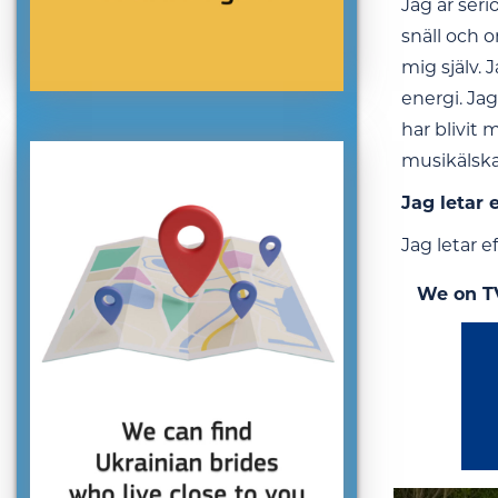
Jag är seri
snäll och o
mig själv. 
energi. Ja
har blivit 
musikälska
Jag letar 
Jag letar e
We on T