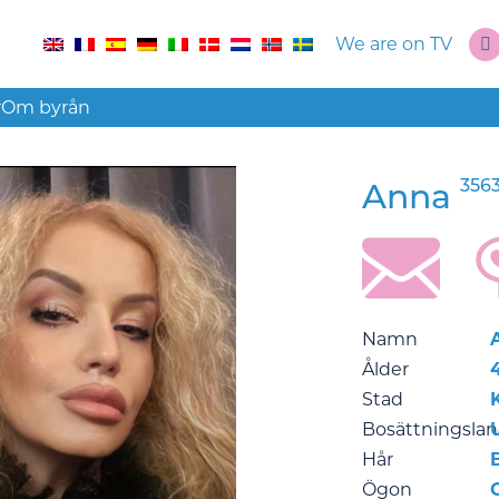
We are on TV
r
Om byrån
356
Anna
Namn
Ålder
Stad
Bosättningsla
Hår
Ögon