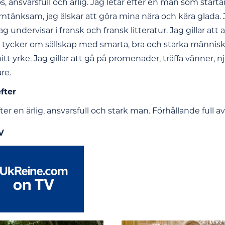
ös, ansvarsfull och ärlig. Jag letar efter en man som startar 
mtänksam, jag älskar att göra mina nära och kära glada. 
Jag undervisar i fransk och fransk litteratur. Jag gillar 
g tycker om sällskap med smarta, bra och starka människo
mitt yrke. Jag gillar att gå på promenader, träffa vänner, 
re.
efter
fter en ärlig, ansvarsfull och stark man. Förhållande full a
V