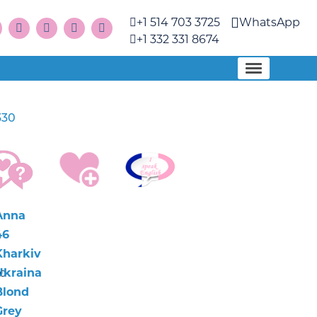
+1 514 703 3725
WhatsApp
+1 332 331 8674
330
Anna
46
Kharkiv
nd
Ukraina
Blond
Grey