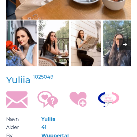
1025049
Yuliia
Navn
Yuliia
Alder
41
By
Wuppertal