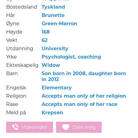
Bostedsland
Tyskland
Hår
Brunette
Øyne
Green-Marron
Høyde
168
Vekt
62
Utdanning
University
Yrke
Psychologist, coaching
Ekteskapelig
Widow
Barn
Son born in 2008, daughter born
in 2012
Engelsk
Elementary
Religion
Accepts man only of her religion
Rase
Accepts man only of her race
Meld på
Krepsen
Videomøte
Date meg