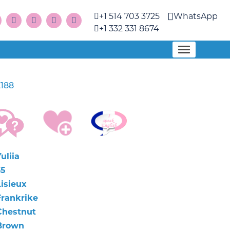
+1 514 703 3725
WhatsApp
+1 332 331 8674
2188
uliia
35
Lisieux
Frankrike
Chestnut
Brown