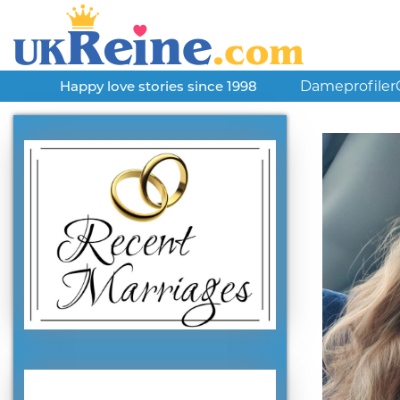
Dameprofiler
Happy love stories since 1998