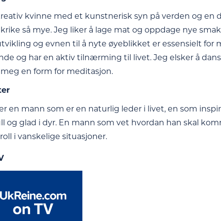
kreativ kvinne med et kunstnerisk syn på verden og en dyp
nkrike så mye. Jeg liker å lage mat og oppdage nye smaker
tvikling og evnen til å nyte øyeblikket er essensielt for 
de og har en aktiv tilnærming til livet. Jeg elsker å dan
r meg en form for meditasjon.
ter
ter en mann som er en naturlig leder i livet, en som insp
l og glad i dyr. En mann som vet hvordan han skal komm
oll i vanskelige situasjoner.
V