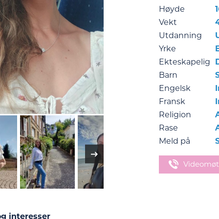
Høyde
Vekt
Utdanning
Yrke
Ekteskapelig
Barn
Engelsk
Fransk
Religion
Rase
Meld på
Videomøt
g interesser