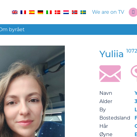
We are on TV
Om byrået
107
Yuliia
Navn
Y
Alder
By
Bostedsland
Hår
Øyne