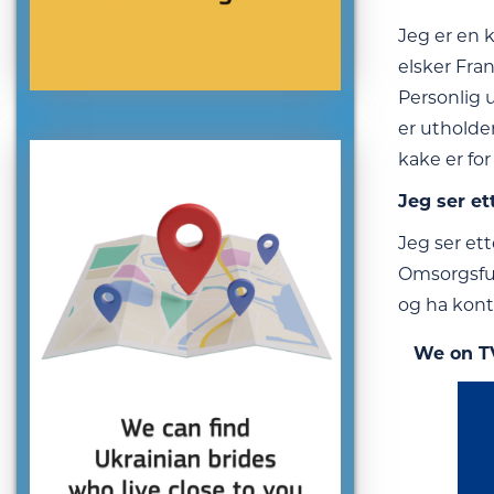
Jeg er en 
elsker Fra
Personlig u
er utholden
kake er fo
Jeg ser et
Jeg ser et
Omsorgsful
og ha kontr
We on T