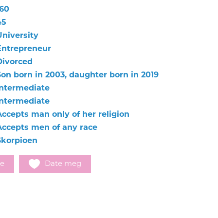
160
45
University
Entrepreneur
Divorced
Son born in 2003, daughter born in 2019
Intermediate
Intermediate
Accepts man only of her religion
Accepts men of any race
Skorpioen
e
Date meg