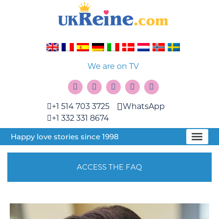
We are on TV
+1 514 703 3725
WhatsApp
+1 332 331 8674
Happy love stories since 1998
ACCESS THE FAQ