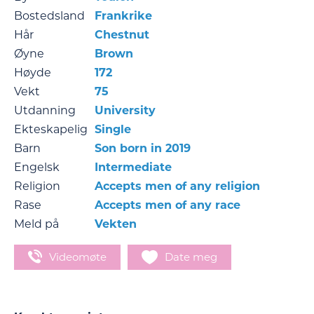
Bostedsland
Frankrike
Hår
Chestnut
Øyne
Brown
Høyde
172
Vekt
75
Utdanning
University
Ekteskapelig
Single
Barn
Son born in 2019
Engelsk
Intermediate
Religion
Accepts men of any religion
Rase
Accepts men of any race
Meld på
Vekten
Videomøte
Date meg