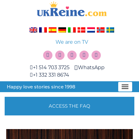
We are on TV
+1 514 703 3725
WhatsApp
+1 332 331 8674
Happy love stories since 1998
ACCESS THE FAQ