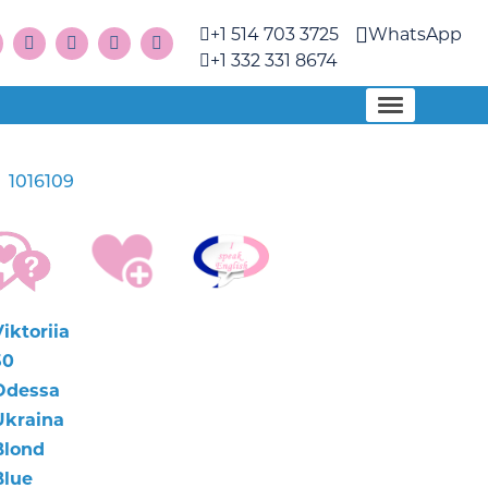
+1 514 703 3725
WhatsApp
+1 332 331 8674
1016109
a
iktoriia
50
Odessa
Ukraina
Blond
Blue