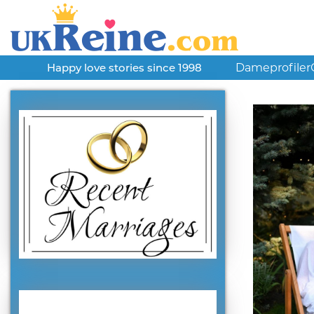
Dameprofiler
Happy love stories since 1998