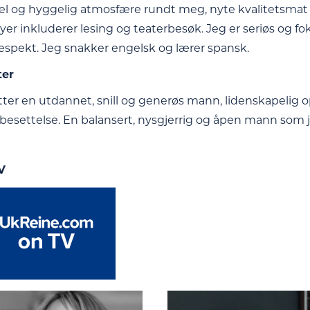
l og hyggelig atmosfære rundt meg, nyte kvalitetsmat 
r inkluderer lesing og teaterbesøk. Jeg er seriøs og fokus
respekt. Jeg snakker engelsk og lærer spansk.
ter
tter en utdannet, snill og generøs mann, lidenskapelig o
n besettelse. En balansert, nysgjerrig og åpen mann som
V