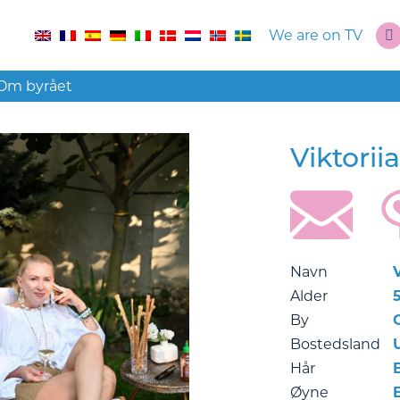
We are on TV
Om byrået
Viktorii
Navn
V
Alder
By
Bostedsland
Hår
Øyne