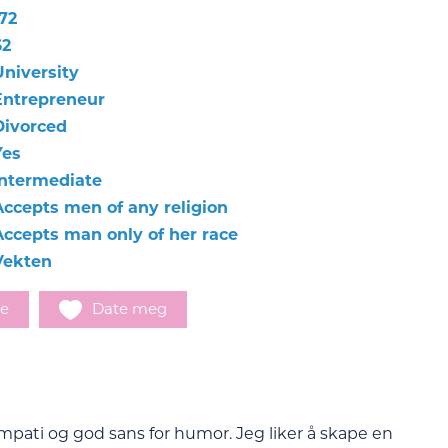
72
62
University
Entrepreneur
Divorced
Yes
Intermediate
Accepts men of any religion
Accepts man only of her race
Vekten
e
Date meg
pati og god sans for humor. Jeg liker å skape en