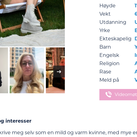
Høyde
1
Vekt
Utdanning
Yrke
Ekteskapelig
Barn
Engelsk
Religion
Rase
Meld på
Videomøt
g interesser
skrive meg selv som en mild og varm kvinne, med mye em