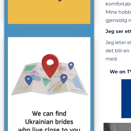
komfortabe
Mine hobbye
gjensidig 
Jeg ser et
Jeg leter e
det blir e
med.
We on T