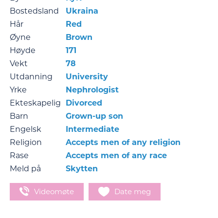
Bostedsland
Ukraina
Hår
Red
Øyne
Brown
Høyde
171
Vekt
78
Utdanning
University
Yrke
Nephrologist
Ekteskapelig
Divorced
Barn
Grown-up son
Engelsk
Intermediate
Religion
Accepts men of any religion
Rase
Accepts men of any race
Meld på
Skytten
Videomøte
Date meg