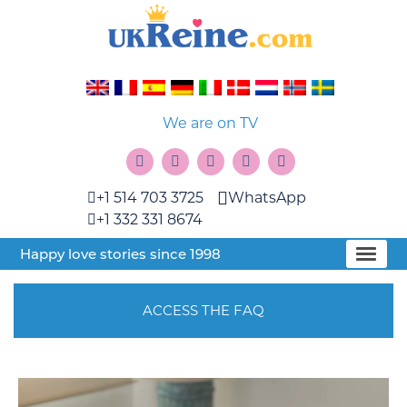
We are on TV
+1 514 703 3725
WhatsApp
+1 332 331 8674
Happy love stories since 1998
ACCESS THE FAQ