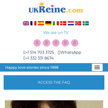
We are on TV
+1 514 703 3725
WhatsApp
+1 332 331 8674
Happy love stories since 1998
ACCESS THE FAQ