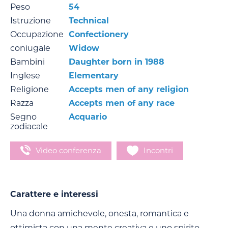
Peso
54
Istruzione
Technical
Occupazione
Confectionery
coniugale
Widow
Bambini
Daughter born in 1988
Inglese
Elementary
Religione
Accepts men of any religion
Razza
Accepts men of any race
Segno
Acquario
zodiacale
Video conferenza
Incontri
Carattere e interessi
Una donna amichevole, onesta, romantica e
ottimista con una mente creativa e uno spirito