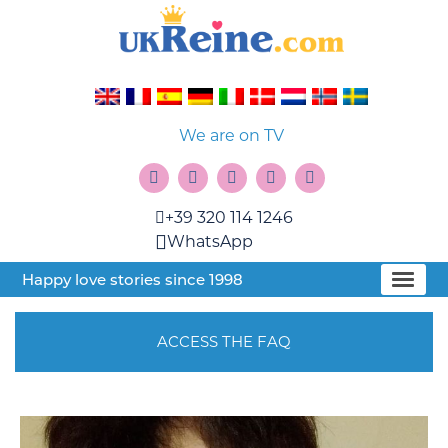
We are on TV
+39 320 114 1246
WhatsApp
Happy love stories since 1998
ACCESS THE FAQ