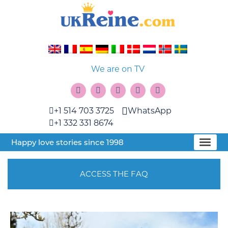
We are on TV
+1 514 703 3725
WhatsApp
+1 332 331 8674
Happy love stories since 1998
ACCESS THE FAQ