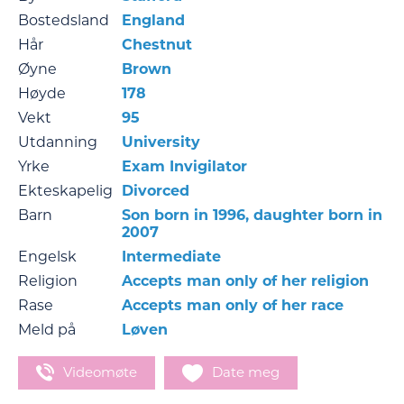
Bostedsland
England
Hår
Chestnut
Øyne
Brown
Høyde
178
Vekt
95
Utdanning
University
Yrke
Exam Invigilator
Ekteskapelig
Divorced
Barn
Son born in 1996, daughter born in
2007
Engelsk
Intermediate
Religion
Accepts man only of her religion
Rase
Accepts man only of her race
Meld på
Løven
Videomøte
Date meg