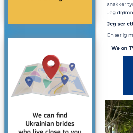
snakker ty
Jeg drømmer
Jeg ser et
En ærlig m
We on T