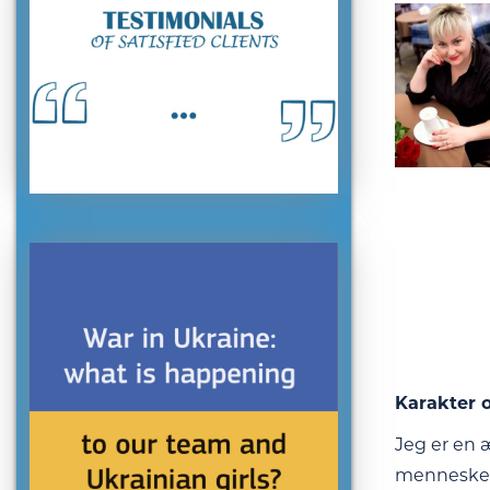
Karakter o
Jeg er en æ
menneskeli