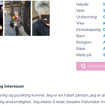
Høyde
Vekt
Utdanning
Yrke
Ekteskapelig
Barn
Religion
Rase
Meld på
Videomøt
g interesser
rlig og punktlig kvinne. Jeg er en hatet person, jeg er all
g anstendighet. Jeg elsker å reise, besøke historiske mus