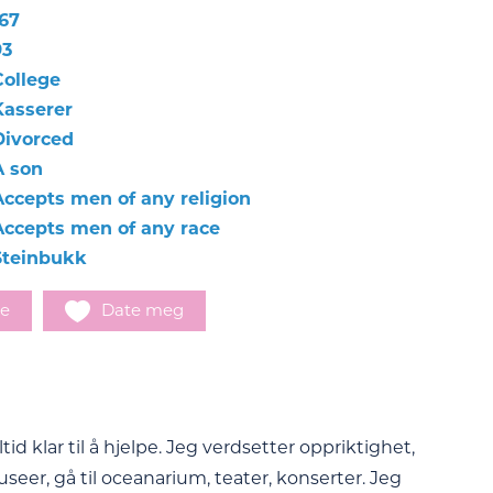
167
93
Сollege
Kasserer
Divorced
A son
Accepts men of any religion
Accepts men of any race
Steinbukk
e
Date meg
tid klar til å hjelpe. Jeg verdsetter oppriktighet,
eer, gå til oceanarium, teater, konserter. Jeg