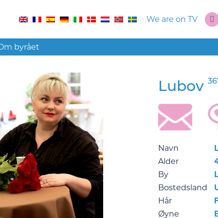
We are on TV
Om byrået
36
Lubov
Navn
Alder
By
Bostedsland
Hår
F
Øyne