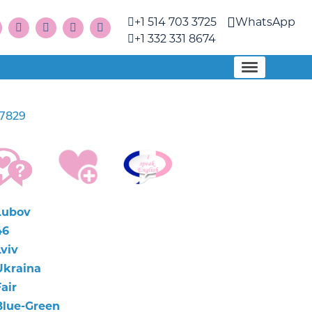
+1 514 703 3725
WhatsApp
+1 332 331 8674
7829
Lubov
46
Lviv
Ukraina
air
Blue-Green