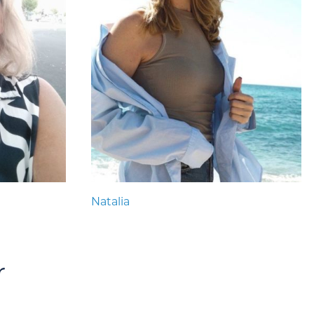
Natalia
r