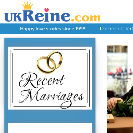
Dameprofiler
Happy love stories since 1998