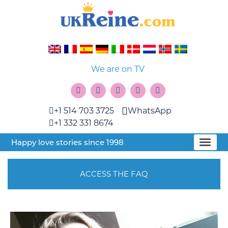
We are on TV
+1 514 703 3725
WhatsApp
+1 332 331 8674
Happy love stories since 1998
ACCESS THE FAQ