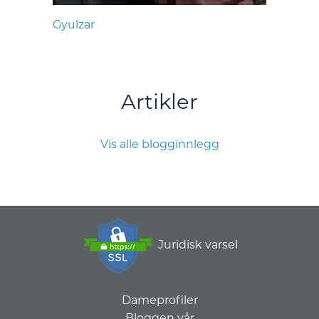
Gyulzar
Artikler
Vis alle blogginnlegg
Juridisk varsel
Dameprofiler
Bloggen vår