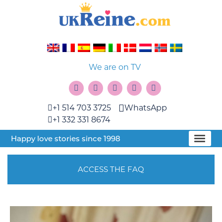
We are on TV
+1 514 703 3725
WhatsApp
+1 332 331 8674
Happy love stories since 1998
ACCESS THE FAQ