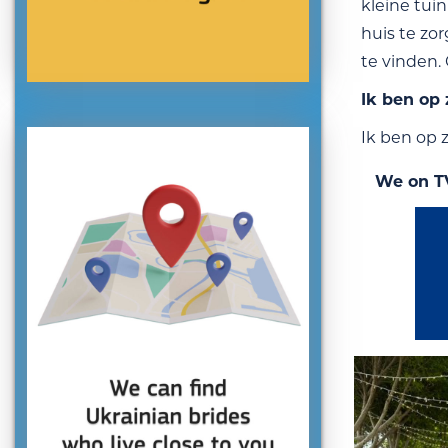
kleine tui
huis te zo
te vinden. 
Ik ben op
Ik ben op 
We on T