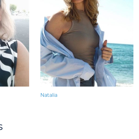
Natalia
s