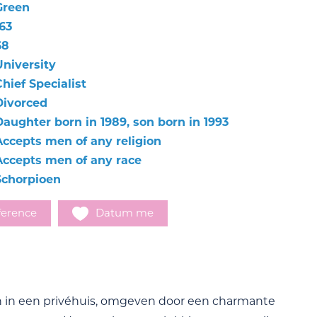
Green
63
68
University
hief Specialist
Divorced
Daughter born in 1989, son born in 1993
Accepts men of any religion
Accepts men of any race
Schorpioen
ference
Datum me
on in een privéhuis, omgeven door een charmante