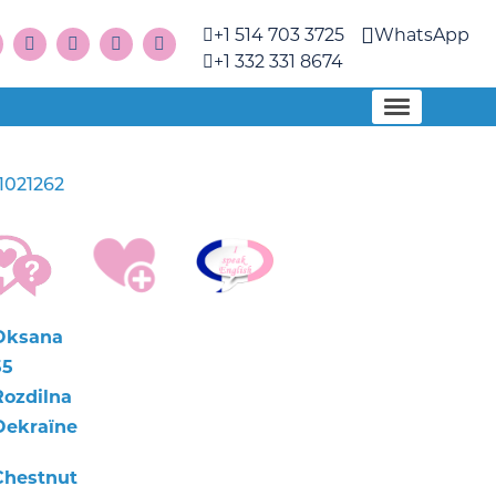
+1 514 703 3725
WhatsApp
+1 332 331 8674
1021262
Oksana
55
Rozdilna
Oekraïne
Chestnut