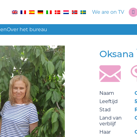
We are on TV
len
Over het bureau
Oksana
Naam
Leeftijd
Stad
Land van
verblijf
Haar