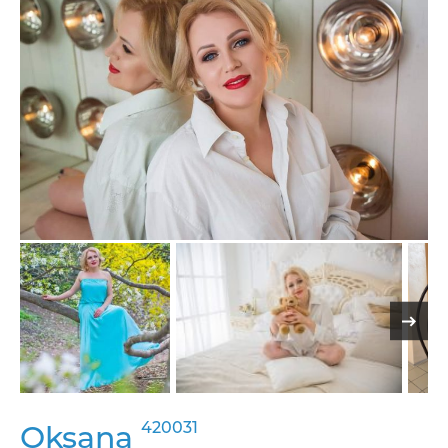
420031
Oksana