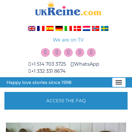
We are on TV
+1 514 703 3725
WhatsApp
+1 332 331 8674
Happy love stories since 1998
ACCESS THE FAQ