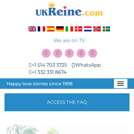
We are on TV
+1 514 703 3725
WhatsApp
+1 332 331 8674
Happy love stories since 1998
ACCESS THE FAQ