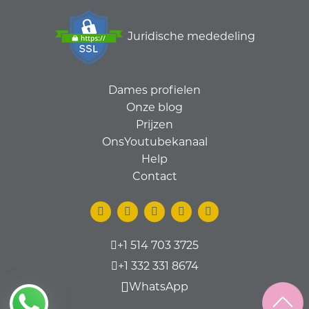
Juridische mededeling
Dames profielen
Onze blog
Prijzen
OnsYoutubekanaal
Help
Contact
+1 514 703 3725
+1 332 331 8674
WhatsApp