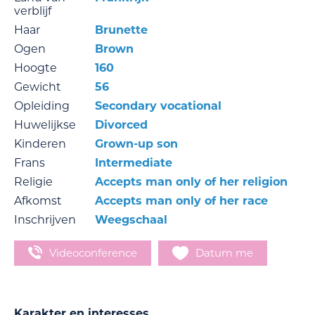
verblijf
Haar
Brunette
Ogen
Brown
Hoogte
160
Gewicht
56
Opleiding
Secondary vocational
Huwelijkse
Divorced
Kinderen
Grown-up son
Frans
Intermediate
Religie
Accepts man only of her religion
Afkomst
Accepts man only of her race
Inschrijven
Weegschaal
Videoconference
Datum me
Karakter en interesses