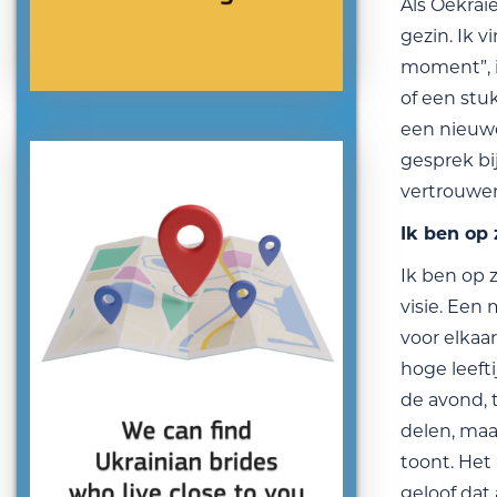
Als Oekraï
gezin. Ik 
moment”, i
of een stu
een nieuwe
gesprek bi
vertrouwen,
Ik ben op
Ik ben op 
visie. Een
voor elkaa
hoge leefti
de avond, t
delen, maa
toont. Het 
geloof dat