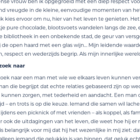
ense vrouw ben ik opgegroeid met een diep respect voo
vind vreugde in de kleine, eenvoudige momenten van het 
k kies ervoor om nu, hier van het leven te genieten. He
kje pure chocolade, blootsvoets wandelen langs de zee
 bibliotheek in een onbekende stad, de geur van vers
j de open haard met een glas wijn… Mijn leidende waarde
 respect en wederzijds begrip. Als mijn innerlijke werel
 zoek naar
zoek naar een man met wie we elkaars leven kunnen ver
 man die begrijpt dat echte relaties gebaseerd zijn op
r kunnen zorgen, met tederheid en aandacht. Een man die
jd – en trots is op die keuze. Iemand die samen wil lach
ijdens een picknick of met vrienden – als koppel, als fa
r ook de uitdagingen van het leven, die weet hoe hij er m
is belangrijk voor mij dat hij het wezenlijke in mij ziet
 alleen iemand die gelukkig is van binnen, dat geluk ec