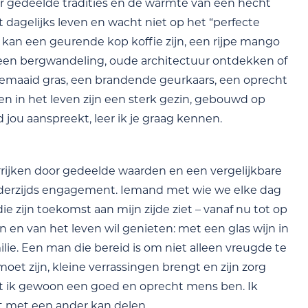
r gedeelde tradities en de warmte van een hecht
dagelijks leven en wacht niet op het “perfecte
t kan een geurende kop koffie zijn, een rijpe mango
, een bergwandeling, oude architectuur ontdekken of
gemaaid gras, een brandende geurkaars, een oprecht
n in het leven zijn een sterk gezin, gebouwd op
d jou aanspreekt, leer ik je graag kennen.
rijken door gedeelde waarden en een vergelijkbare
 wederzijds engagement. Iemand met wie we elke dag
 zijn toekomst aan mijn zijde ziet – vanaf nu tot op
en en van het leven wil genieten: met een glas wijn in
milie. Een man die bereid is om niet alleen vreugde te
oet zijn, kleine verrassingen brengt en zijn zorg
: dat ik gewoon een goed en oprecht mens ben. Ik
ht met een ander kan delen.