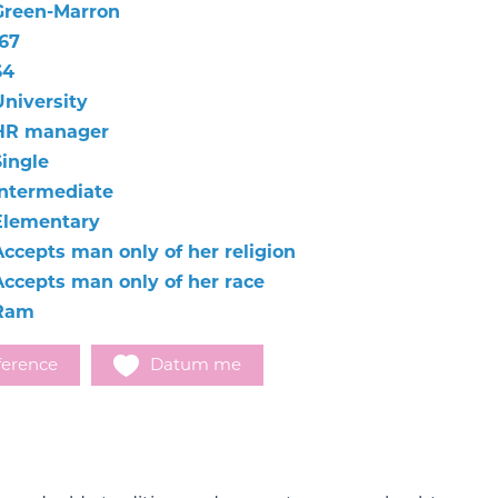
Green-Marron
167
64
University
HR manager
Single
Intermediate
Elementary
Accepts man only of her religion
Accepts man only of her race
Ram
ference
Datum me