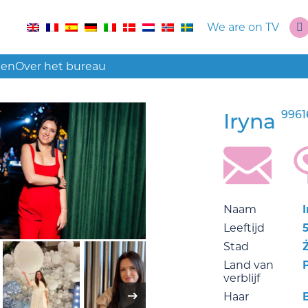
We are on TV
len
Over het bureau
9961
Iryna
Naam
Leeftijd
Stad
Land van
verblijf
Haar