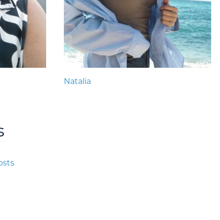
Natalia
s
osts