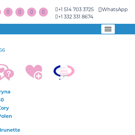
+1 514 703 3725
WhatsApp
+1 332 331 8674
66
Iryna
50
Żory
Polen
Brunette