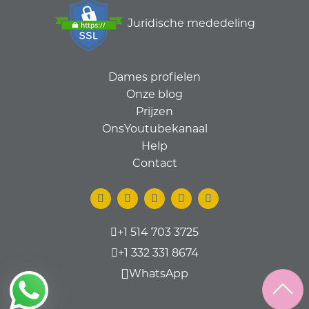
Juridische mededeling
Dames profielen
Onze blog
Prijzen
OnsYoutubekanaal
Help
Contact
+1 514 703 3725
+1 332 331 8674
WhatsApp