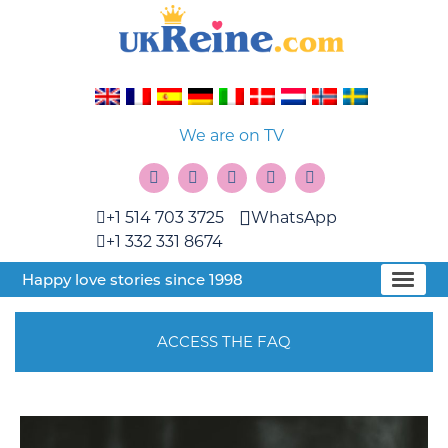
We are on TV
+1 514 703 3725
WhatsApp
+1 332 331 8674
Happy love stories since 1998
ACCESS THE FAQ