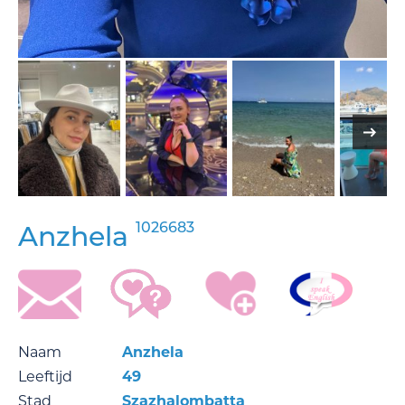
1026683
Anzhela
Naam
Anzhela
Leeftijd
49
Stad
Szazhalombatta