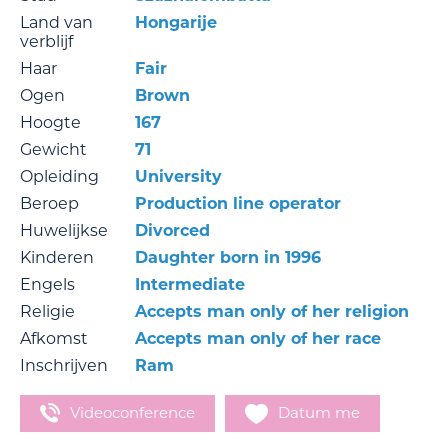
Land van
Hongarije
verblijf
Haar
Fair
Ogen
Brown
Hoogte
167
Gewicht
71
Opleiding
University
Beroep
Production line operator
Huwelijkse
Divorced
Kinderen
Daughter born in 1996
Engels
Intermediate
Religie
Accepts man only of her religion
Afkomst
Accepts man only of her race
Inschrijven
Ram
Videoconference
Datum me