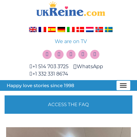
We are on TV
+1 514 703 3725
WhatsApp
+1 332 331 8674
Happy love stories since 1998
ACCESS THE FAQ