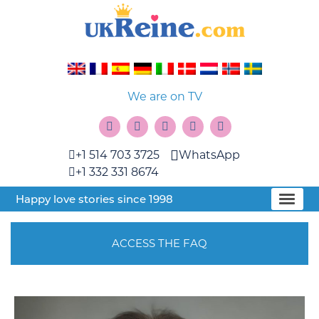
We are on TV
+1 514 703 3725
WhatsApp
+1 332 331 8674
Happy love stories since 1998
ACCESS THE FAQ