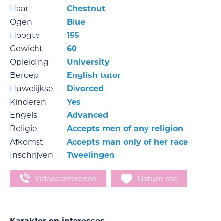
Haar
Chestnut
Ogen
Blue
Hoogte
155
Gewicht
60
Opleiding
University
Beroep
English tutor
Huwelijkse
Divorced
Kinderen
Yes
Engels
Advanced
Religie
Accepts men of any religion
Afkomst
Accepts man only of her race
Inschrijven
Tweelingen
Videoconference
Datum me
Karakter en interesses