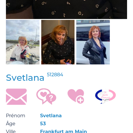
512884
Svetlana
Prénom
Svetlana
Âge
53
Ville
Frankfurt am Main