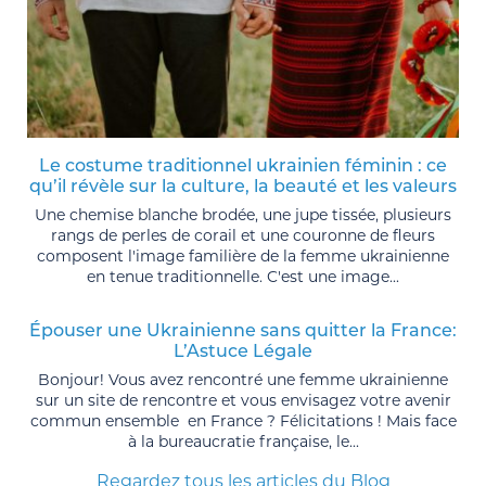
Le costume traditionnel ukrainien féminin : ce
qu’il révèle sur la culture, la beauté et les valeurs
Une chemise blanche brodée, une jupe tissée, plusieurs
rangs de perles de corail et une couronne de fleurs
composent l'image familière de la femme ukrainienne
en tenue traditionnelle. C'est une image...
Épouser une Ukrainienne sans quitter la France:
L’Astuce Légale
Bonjour! Vous avez rencontré une femme ukrainienne
sur un site de rencontre et vous envisagez votre avenir
commun ensemble en France ? Félicitations ! Mais face
à la bureaucratie française, le...
Regardez tous les articles du Blog