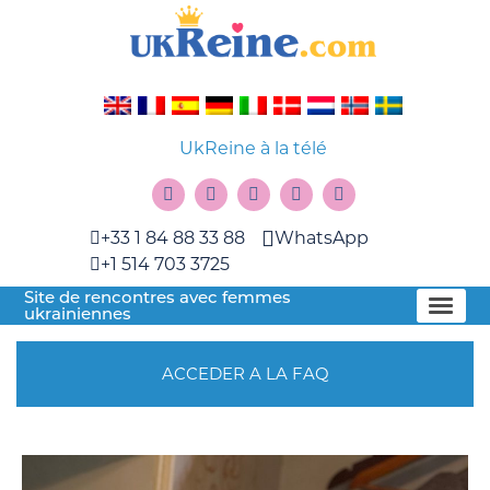
UkReine à la télé
+33 1 84 88 33 88
WhatsApp
+1 514 703 3725
Site de rencontres avec femmes
ukrainiennes
ACCEDER A LA FAQ