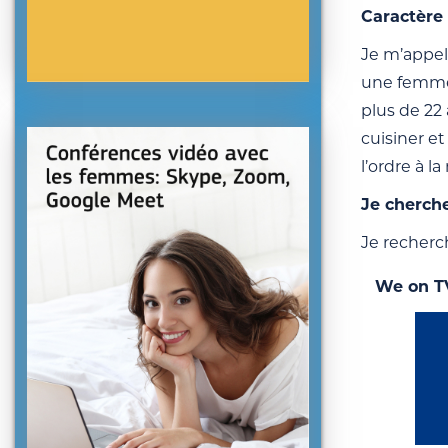
Caractère 
Je m’appell
une femme t
plus de 22 
cuisiner et
l’ordre à l
Je cherch
Je recherc
We on T