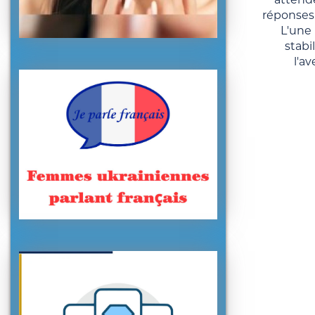
réponses 
L'une 
stabi
l'av