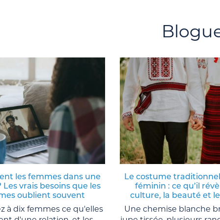
Blogu
ent les femmes dans une
Le costume traditionnel
? Les vrais besoins que les
féminin : ce qu’il révè
es oublient souvent
culture, la beauté et l
 à dix femmes ce qu'elles
Une chemise blanche b
nt d'une relation, et les
jupe tissée, plusieurs ran