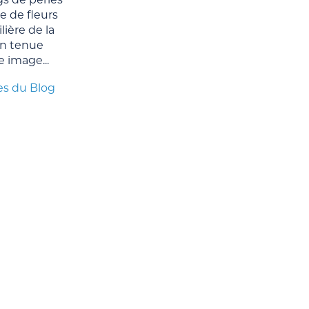
e de fleurs
ière de la
n tenue
e image...
es du Blog