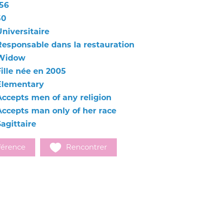
156
50
Universitaire
Responsable dans la restauration
Widow
Fille née en 2005
Elementary
Accepts men of any religion
Accepts man only of her race
agittaire
férence
Rencontrer