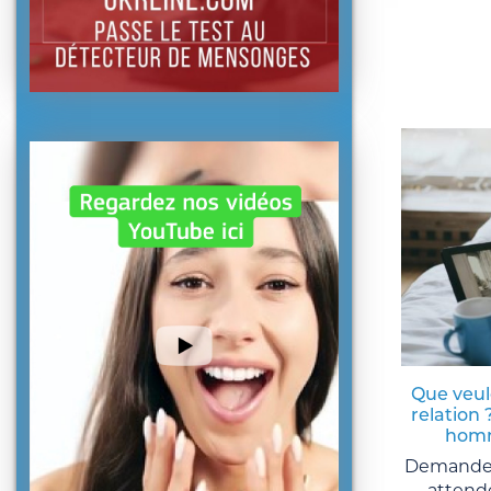
Que veul
relation 
homm
Demandez
attende