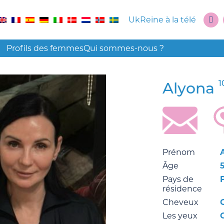
UkReine à la télé
Profils des femmes
Qui sommes-nous ?
1
Alyona
Prénom
Âge
Pays de
résidence
Cheveux
Les yeux