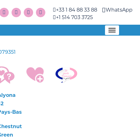
+33 1 84 88 33 88
WhatsApp
+1 514 703 3725
079351
Alyona
52
Pays-Bas
Chestnut
Green