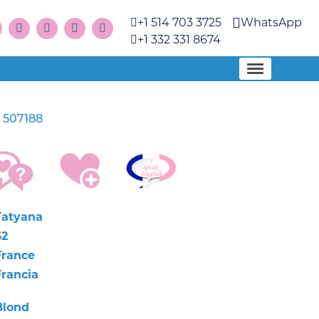
+1 514 703 3725
WhatsApp
+1 332 331 8674
507188
a
Tatyana
62
France
Francia
Blond