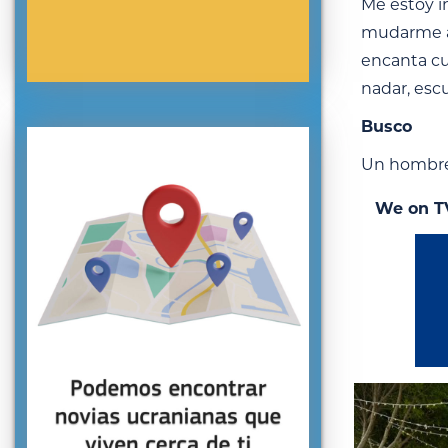
Me estoy i
mudarme a 
encanta cui
nadar, escu
Busco
Un hombre 
We on T