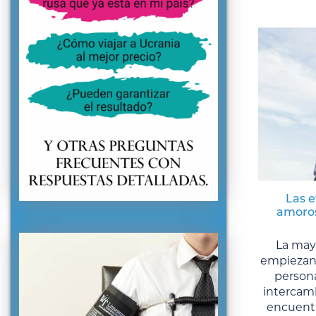
Las e
amoros
La mayo
empiezan 
persona
intercam
encuentr