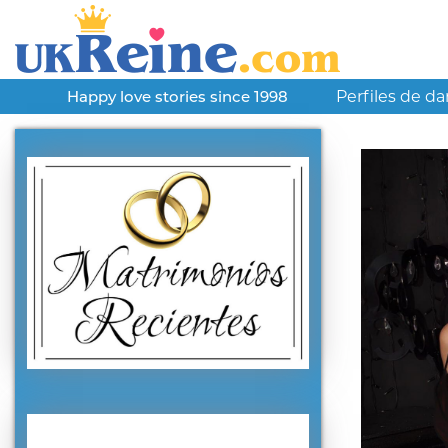
Perfiles de d
Happy love stories since 1998