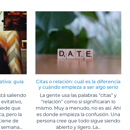
ativa: guía
Citas o relación: cuál es la diferencia
y cuándo empieza a ser algo serio
tá saliendo
La gente usa las palabras “citas” y
evitativo,
“relación” como si significaran lo
Puede que
mismo. Muy a menudo, no es así. Ahí
a, pero la
es donde empieza la confusión. Una
tiene de
persona cree que todo sigue siendo
semana...
abierto y ligero. La...