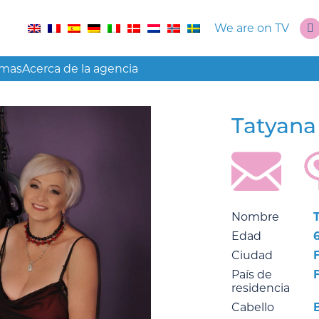
We are on TV
amas
Acerca de la agencia
Tatyan
Nombre
Edad
Ciudad
País de
residencia
Cabello