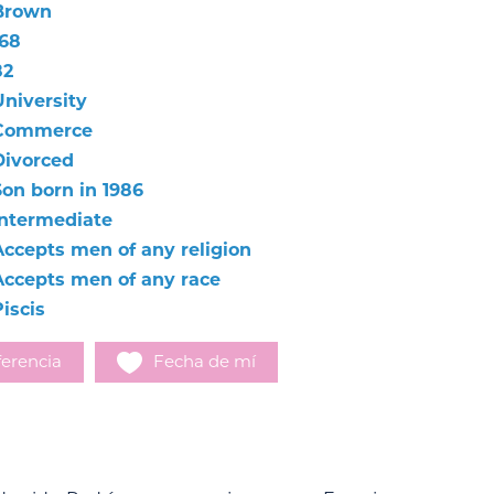
Brown
168
82
University
Commerce
Divorced
Son born in 1986
Intermediate
Accepts men of any religion
Accepts men of any race
iscis
erencia
Fecha de mí