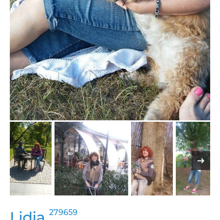
279659
Lidia