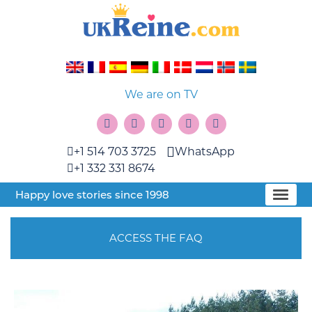
We are on TV
+1 514 703 3725
WhatsApp
+1 332 331 8674
Happy love stories since 1998
ACCESS THE FAQ