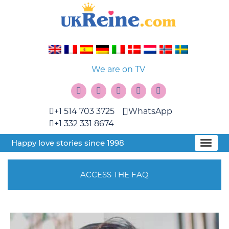
We are on TV
+1 514 703 3725
WhatsApp
+1 332 331 8674
Happy love stories since 1998
ACCESS THE FAQ