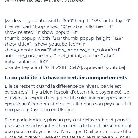
femmes ukrainiennes ou russes.
[wpdevart_youtube width=”640″ height=”385″ autoplay=”0″
theme=”dark” loop_video=”0″ enable_fullscreen=”1″
show_related=”1″ show_popup=”0″
thumb_popup_width=”213″ thumb_popup_height=”128″
show_title=”1″ show_youtube_icon=”1″
show_annotations=”1″ show_progress_bar_color=”red”
autohide_parameters=”1″ set_initial_volume=”false”
initial_volume=”100″
disable_keyboard=”0″]8tZX1RHCebY[/wpdevart_youtube]
La culpabilité à la base de certains comportements
Elle se ressent quand la différence de niveau de vie est
évidente, s’il il y a bien l’espoir d’obtenir la citoyenneté. Ce
qui vient à l’esprit d’une jeune fille ukrainienne après avoir
épousé un étranger est de s’installer dans son pays natal et
non pas en Russie ou en Ukraine.
Si on parle logique, plus un pays est défavorable et pauvre,
plus ses ressortissantes cherchent à le fuir et ne se marient
que pour la citoyenneté à l’étranger. D’ailleurs, chaque fille
russe peut dire: Quelle est ma faute si je suis né en Russie?