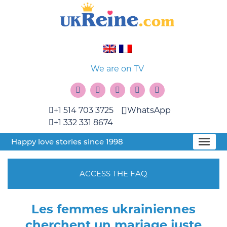
We are on TV
+1 514 703 3725
WhatsApp
+1 332 331 8674
Happy love stories since 1998
ACCESS THE FAQ
Les femmes ukrainiennes
cherchent un mariage juste