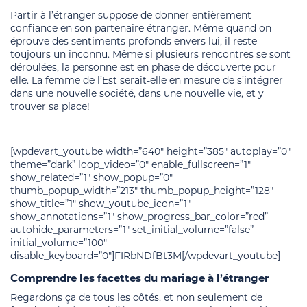
Partir à l’étranger suppose de donner entièrement
confiance en son partenaire étranger. Même quand on
éprouve des sentiments profonds envers lui, il reste
toujours un inconnu. Même si plusieurs rencontres se sont
déroulées, la personne est en phase de découverte pour
elle. La femme de l’Est serait-elle en mesure de s’intégrer
dans une nouvelle société, dans une nouvelle vie, et y
trouver sa place!
[wpdevart_youtube width=”640″ height=”385″ autoplay=”0″
theme=”dark” loop_video=”0″ enable_fullscreen=”1″
show_related=”1″ show_popup=”0″
thumb_popup_width=”213″ thumb_popup_height=”128″
show_title=”1″ show_youtube_icon=”1″
show_annotations=”1″ show_progress_bar_color=”red”
autohide_parameters=”1″ set_initial_volume=”false”
initial_volume=”100″
disable_keyboard=”0″]FIRbNDfBt3M[/wpdevart_youtube]
Comprendre les facettes du mariage à l’étranger
Regardons ça de tous les côtés, et non seulement de