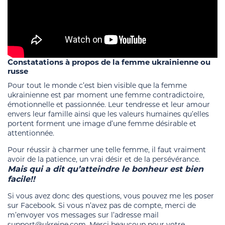
Constatations à propos de la femme ukrainienne ou
russe
Pour tout le monde c’est bien visible que la femme
ukrainienne est par moment une femme contradictoire,
émotionnelle et passionnée. Leur tendresse et leur amour
envers leur famille ainsi que les valeurs humaines qu’elles
portent forment une image d’une femme désirable et
attentionnée.
Pour réussir à charmer une telle femme, il faut vraiment
avoir de la patience, un vrai désir et de la persévérance.
Mais qui a dit qu’atteindre le bonheur est bien
facile!!
Si vous avez donc des questions, vous pouvez me les poser
sur Facebook. Si vous n’avez pas de compte, merci de
m’envoyer vos messages sur l’adresse mail
support@ukreine.com. Merci beaucoup pour votre