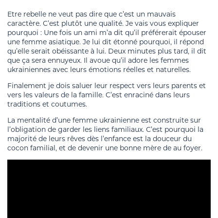
Etre rebelle ne veut pas dire que c’est un mauvais
caractère. C’est plutôt une qualité. Je vais vous expliquer
pourquoi : Une fois un ami m’a dit qu’il préférerait épouser
une femme asiatique. Je lui dit étonné pourquoi, il répond
qu’elle serait obéissante à lui. Deux minutes plus tard, il dit
que ça sera ennuyeux. Il avoue qu’il adore les femmes
ukrainiennes avec leurs émotions réelles et naturelles.
Finalement je dois saluer leur respect vers leurs parents et
vers les valeurs de la famille. C’est enraciné dans leurs
traditions et coutumes.
La mentalité d’une femme ukrainienne est construite sur
l’obligation de garder les liens familiaux. C’est pourquoi la
majorité de leurs rêves dès l’enfance est la douceur du
cocon familial, et de devenir une bonne mère de au foyer.