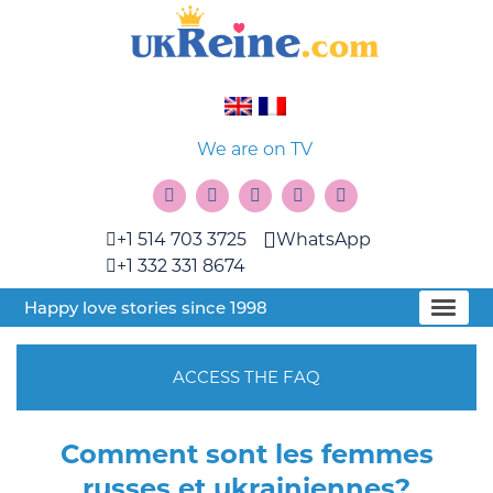
We are on TV
+1 514 703 3725
WhatsApp
+1 332 331 8674
Happy love stories since 1998
ACCESS THE FAQ
Сomment sont les femmes
russes et ukrainiennes?