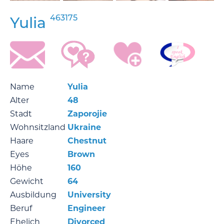
463175
Yulia
Name
Yulia
Alter
48
Stadt
Zaporojie
Wohnsitzland
Ukraine
Haare
Chestnut
Eyes
Brown
Höhe
160
Gewicht
64
Ausbildung
University
Beruf
Engineer
Ehelich
Divorced