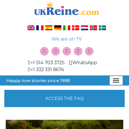
We are on TV
+1 514 703 3725
WhatsApp
+1 332 331 8674
Happy love stories since 1998
ACCESS THE FAQ