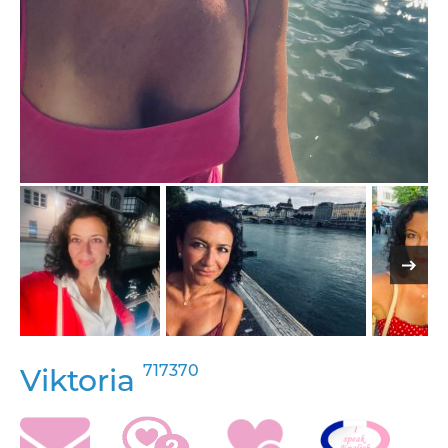
717370
Viktoria