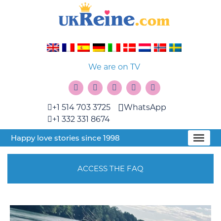
We are on TV
+1 514 703 3725
WhatsApp
+1 332 331 8674
Happy love stories since 1998
ACCESS THE FAQ