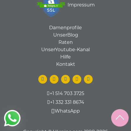
Impressum
Damenprofile
UnserBlog
Raten
UnserYoutube-Kanal
Hilfe
Kontakt
+1 514 703 3725
+1 332 331 8674
WhatsApp