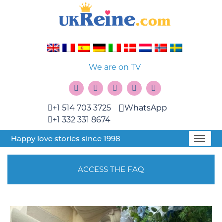
We are on TV
+1 514 703 3725
WhatsApp
+1 332 331 8674
Happy love stories since 1998
ACCESS THE FAQ