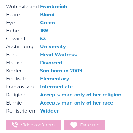
Wohnsitzland
Frankreich
Haare
Blond
Eyes
Green
Höhe
169
Gewicht
53
Ausbildung
University
Beruf
Head Waitress
Ehelich
Divorced
Kinder
Son born in 2009
Englisch
Elementary
Französisch
Intermediate
Religion
Accepts man only of her religion
Ethnie
Accepts man only of her race
Registrieren
Widder
Videokonferenz
Date me