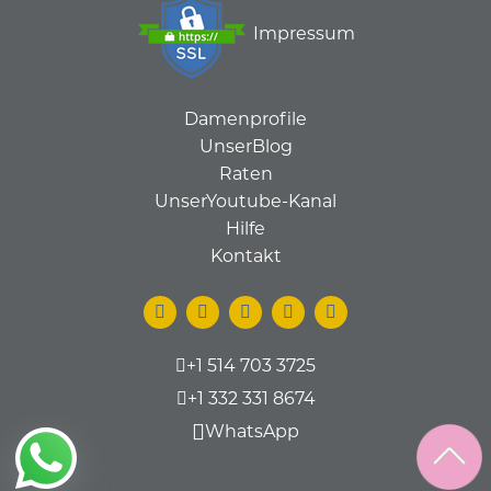
Impressum
Damenprofile
UnserBlog
Raten
UnserYoutube-Kanal
Hilfe
Kontakt
+1 514 703 3725
+1 332 331 8674
WhatsApp