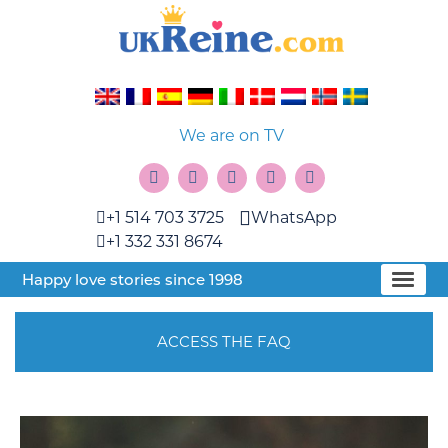
We are on TV
+1 514 703 3725
WhatsApp
+1 332 331 8674
Happy love stories since 1998
ACCESS THE FAQ