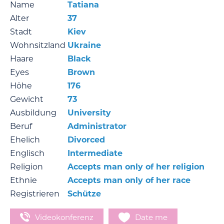
Name
Tatiana
Alter
37
Stadt
Kiev
Wohnsitzland
Ukraine
Haare
Black
Eyes
Brown
Höhe
176
Gewicht
73
Ausbildung
University
Beruf
Administrator
Ehelich
Divorced
Englisch
Intermediate
Religion
Accepts man only of her religion
Ethnie
Accepts man only of her race
Registrieren
Schütze
Videokonferenz
Date me