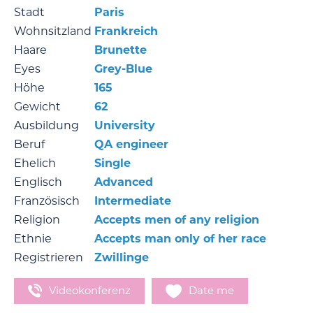
Stadt
Paris
Wohnsitzland
Frankreich
Haare
Brunette
Eyes
Grey-Blue
Höhe
165
Gewicht
62
Ausbildung
University
Beruf
QA engineer
Ehelich
Single
Englisch
Advanced
Französisch
Intermediate
Religion
Accepts men of any religion
Ethnie
Accepts man only of her race
Registrieren
Zwillinge
Videokonferenz
Date me