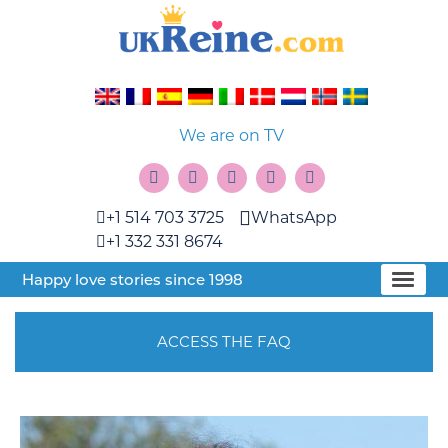
We are on TV
+1 514 703 3725
WhatsApp
+1 332 331 8674
Happy love stories since 1998
ACCESS THE FAQ