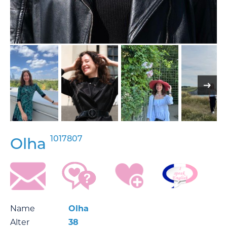
1017807
Olha
Name
Olha
Alter
38